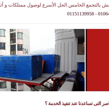
فش بالتجمع الخامس الحل الأسرع لوصول ممتلكات و أث
01151139958
-
0106
اصر التى تساعدنا عند تنفيذ الخدمة ؟