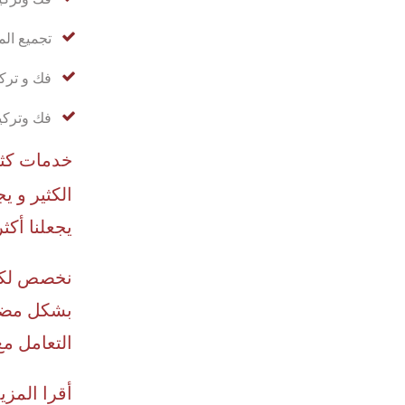
تجميع ال
فك و تركي
فك وتركي
خدمات كثي
الكثير و ي
يجعلنا أكث
نخصص لكم 
بشكل مضمو
التعامل م
أقرا المزي