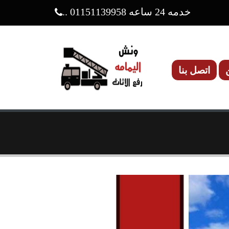
خدمه 24 ساعه
01151139958
..
اتصل بنا