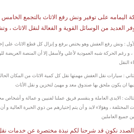
 اليمامه على توفير ونش رفع الاثاث بالتجمع الخامس
فر العديد من الوسائل القوية و الفعالة لنقل الاثاث ، و
لأول : ونش رفع العفش وهو يختص برفع و إنزال كل قطع الاثاث على إخ
 ، و رغم الحركة شبه العمودية لأعلي ولأسفل إلا أن المنصة العريضة ل
اء النقل
ثاني : سيارات نقل العفش مهمتها نقل كل كمية الاثاث من المكان الحال
ها ان يكون ملحق بها صندوق معد و مهيئ لتخزين و نقل الأثاث
ثالث : الايدى العاملة و ينقسم فريق عملنا لفنيين و عمالة و أشخاص م
ث المختلفة ، وهؤلاء لابد و أن يتم إختيارهم من ذوي الخبرة العالية و أن
ين جميع العاملين
الصدد نكون قد شرحنا لكم نبذة مختصرة عن خدمات نق