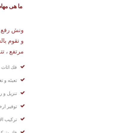
ما هى مهام
ونش رفع ا
و تقوم بال
مرتفع ، تت
فك اثاث 
تعبئه و ت
تنزيل و ر
توفير ا
تركيب الأ
فك وتركيب